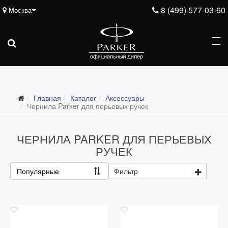
8 (499) 577-03-60
Москва
Подарочные ручки
Главная
Каталог
Аксессуары
Ежедневники
Чернила Parker для перьевых ручек
Ручки для гравировки
ЧЕРНИЛА PARKER ДЛЯ ПЕРЬЕВЫХ
С золотым пером
РУЧЕК
Распродажа
Популярные
Фильтр
Аксессуары
Запчасти
Упаковка
Подарочные сертификаты