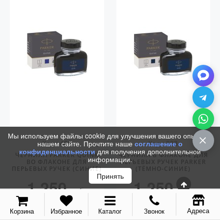
Мы используем файлы cookie для улучшения вашего опыта на
Код.: 489
Код.: 838
нашем сайте. Прочтите наше
соглашение о
конфиденциальности
для получения дополнительной
ЧЕРНИЛА PARKER QUINK
ЧЕРНИЛА В ФЛАКОНЕ ДЛЯ
информации.
ВО ФЛАКОНЕ ДЛЯ
ПЕРЬЕВЫХ РУЧЕК PARKER
ПЕРЬЕВЫХ РУЧЕК (СИНИЕ)
(ТЁМНО-СИНИЕ)
Принять
1 250
1 250
руб.
руб.
КУПИТЬ
КУПИТЬ
Адреса
Корзина
Избранное
Каталог
Звонок