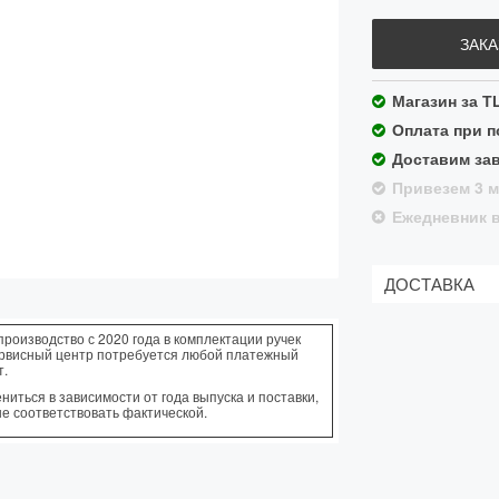
ЗАКА
Магазин за Т
Оплата при 
Доставим зав
Привезем 3 м
Ежедневник в
ДОСТАВКА
Сроки дост
производство с 2020 года в комплектации ручек
Заказ
ервисный центр потребуется любой платежный
оформлен
т.
иться в зависимости от года выпуска и поставки,
до 13:00
не соответствовать фактической.
до 18:00
до 20:30