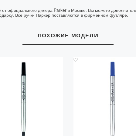
после 20:30
) от официального дилера Parker в Москве. Вы можете дополнитель
подарку. Все ручки Паркер поставляются в фирменном футляре.
* более точно
оформления з
ПОХОЖИЕ МОДЕЛИ
Сроки и ст
области ( з
Сроки и стоим
Способ
доставки
Курьером из
Москвы
Курьерской
службой
* более точно
менеджером п
Самовыво