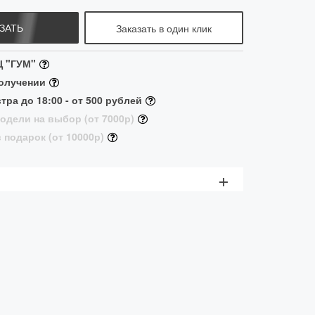
ЗАТЬ
Заказать в один клик
Ц "ГУМ"
получении
тра до 18:00 - от 500 рублей
одели на выбор (от 7000р)
 подарок (от 10000р)
+
авки в Москве (в пределах МКАД):
Доставим
Стоимость доставки
сегодня до 18:00 *
сегодня до 23:00 *
500 р. при покупке до 6000
р.
завтра с 10:00 до
Бесплатно при покупке от
14:00 *
6000 р.