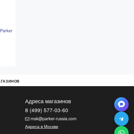
бесплатно.
ый переулок 9, ТЦ "Никольский Пассаж", 1 этаж.
ема расположения и актуальный график работы
азделе
Адреса магазинов
Parker
АГАЗИНОВ
Адреса магазинов
8 (499) 577-03-60
msk@parker-russia.com
Адреса в Москве