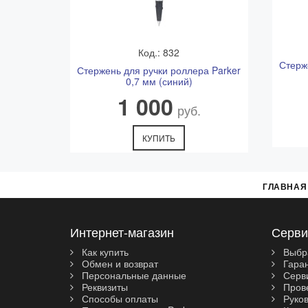
Код.: 832
Стерж
Стержень для ручки роллера Parker
0,7 мм (синий)
1 000
руб.
КУПИТЬ
ГЛАВНАЯ
Интернет-магазин
Серви
Как купить
Выбр
Обмен и возврат
Гара
Персональные данные
Серви
Реквизиты
Прове
Способы оплаты
Руков