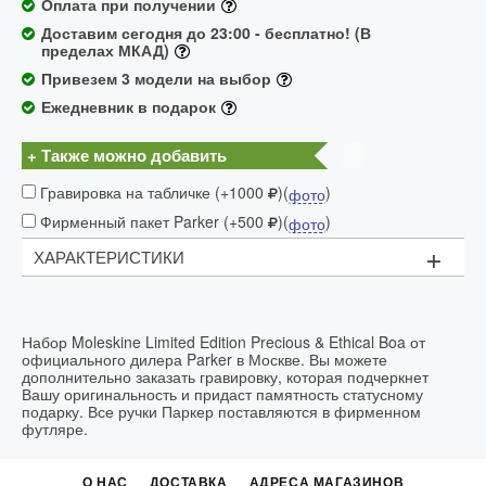
Оплата при получении
Доставим сегодня до 23:00 - бесплатно! (В
пределах МКАД)
Привезем 3 модели на выбор
Ежедневник в подарок
+ Также можно добавить
Гравировка на табличке (+1000
)(
)
фото
Фирменный пакет Parker (+500
)(
)
фото
+
ХАРАКТЕРИСТИКИ
Состав набора:
блокнот XL экокожа (питон)
черный+ блокнот XL экокожа синий+ ручкая
Набор Moleskine Limited Edition Precious & Ethical Boa от
перьевая+ папка-конверт экокожа (питон) черный
официального дилера Parker в Москве. Вы можете
дополнительно заказать гравировку, которая подчеркнет
Вашу оригинальность и придаст памятность статусному
подарку. Все ручки Паркер поставляются в фирменном
футляре.
О НАС
ДОСТАВКА
АДРЕСА МАГАЗИНОВ