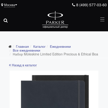
8 (499) 577-03-60
Москва
Подарочные ручки
Главная
Каталог
Ежедневники
Ежедневники
Все ежедневники
Набор Moleskine Limited Edition Precious & Ethical Boa
Все ежедневники
Назад в каталог
Премиум
Стандарт
Moleskine
Portobello
Boss
Ручки для гравировки