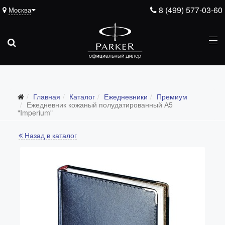
8 (499) 577-03-60
Москва
Подарочные ручки
Главная
Каталог
Ежедневники
Премиум
Ежедневники
Ежедневник кожаный полудатированный А5
"Imperium"
Все ежедневники
Назад в каталог
Премиум
Стандарт
Moleskine
Portobello
Boss
Ручки для гравировки