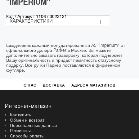
"IMPERIUM"
Код / Артикул:
1106
/
3023121
+
ХАРАКТЕРИСТИКИ
Материал обложки:
натуральная кожа
Цвет обложки:
синий
Ежедневник кожаный полудатированный А5 "Imperium" от
официального дилера Parker в Москве. Вы можете
дополнительно заказать гравировку, которая подчеркнет
Вашу оригинальность и придаст памятность статусному
подарку. Все ручки Паркер поставляются в фирменном
футляре.
О НАС
ДОСТАВКА
АДРЕСА МАГАЗИНОВ
Интернет-магазин
Как купить
Обмен и возврат
Персональные данные
Реквизиты
Способы оплаты