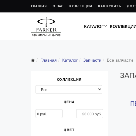
ГЛАВНАЯ
О НАС
КОЛЛЕКЦИИ
КАК КУПИТЬ
ДОС
КАТАЛОГ
КОЛЛЕКЦИ
Подарочные ручки
Главная
Каталог
Запчасти
Все запчасти
Ежедневники
ЗАП
Ручки для гравировки
КОЛЛЕКЦИЯ
С золотым пером
Распродажа
П
Аксессуары
ЦЕНА
Запчасти
Все запчасти
ЦВЕТ
Перья