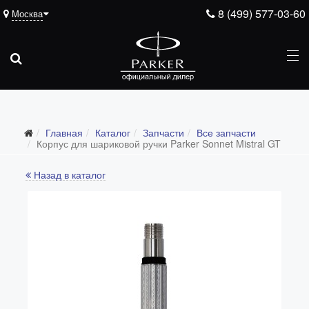
8 (499) 577-03-60
Москва
Подарочные ручки
Главная
Каталог
Запчасти
Все запчасти
Ежедневники
Корпус для шариковой ручки Parker Sonnet Mistral GT
Ручки для гравировки
Назад в каталог
С золотым пером
Распродажа
Аксессуары
Запчасти
Все запчасти
Перья