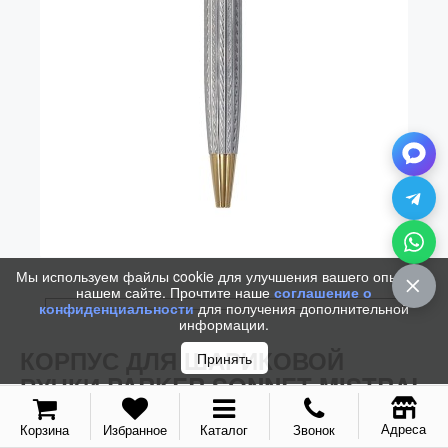
Колпачки
Зоны захвата
Баррели
Зажимы
Механизмы
Упаковка
Подарочные сертификаты
Мы используем файлы cookie для улучшения вашего опыта на
нашем сайте. Прочтите наше
соглашение о
конфиденциальности
для получения дополнительной
информации.
КОРПУС ДЛЯ ШАРИКОВОЙ
Принять
РУЧКИ PARKER SONNET MISTRAL
GT
Адреса
Корзина
Избранное
Каталог
Звонок