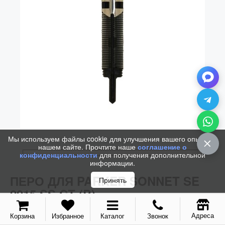
Колпачки
Зоны захвата
Баррели
Зажимы
Механизмы
Упаковка
Подарочные сертификаты
Мы используем файлы cookie для улучшения вашего опыта на
нашем сайте. Прочтите наше
соглашение о
конфиденциальности
для получения дополнительной
информации.
ПЕРО ДЛЯ PARKER SONNET SE
Принять
2015 SS CT (B)
Адреса
Корзина
Избранное
Каталог
Звонок
Код / Артикул:
1966421
/
1966421