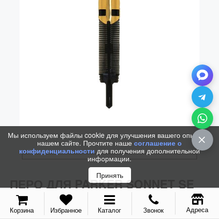
Колпачки
Зоны захвата
Баррели
Зажимы
Механизмы
Упаковка
Подарочные сертификаты
Мы используем файлы cookie для улучшения вашего опыта на
нашем сайте. Прочтите наше
соглашение о
конфиденциальности
для получения дополнительной
информации.
Принять
ПЕРО ДЛЯ PARKER SONNET SE
2015 SS GT (B) АРТ. 1966429
Адреса
Корзина
Избранное
Каталог
Звонок