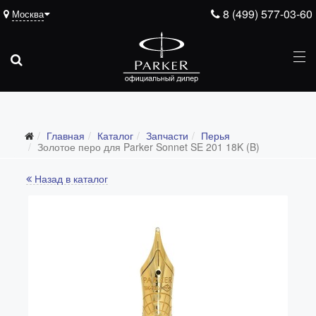
8 (499) 577-03-60
Москва
Подарочные ручки
Главная
Каталог
Запчасти
Перья
Ежедневники
Золотое перо для Parker Sonnet SE 201 18K (B)
Ручки для гравировки
Назад в каталог
С золотым пером
Распродажа
Аксессуары
Запчасти
Все запчасти
Перья