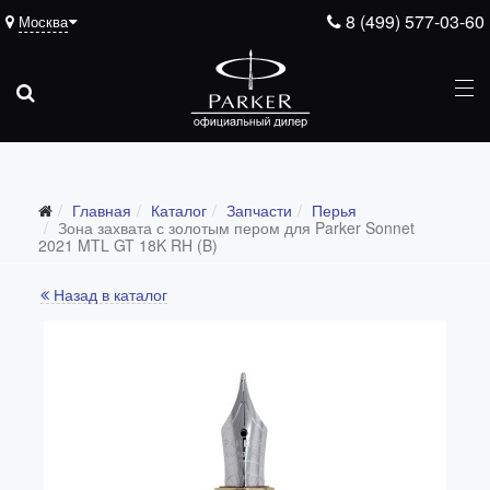
8 (499) 577-03-60
Москва
Подарочные ручки
Главная
Каталог
Запчасти
Перья
Ежедневники
Зона захвата с золотым пером для Parker Sonnet
2021 MTL GT 18K RH (B)
Ручки для гравировки
Назад в каталог
С золотым пером
Распродажа
Аксессуары
Запчасти
Все запчасти
Перья