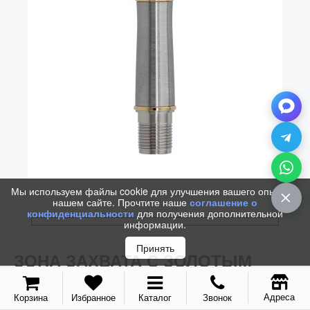
Колпачки
Зоны захвата
Баррели
Зажимы
Механизмы
Упаковка
Подарочные сертификаты
Мы используем файлы cookie для улучшения вашего опыта на
нашем сайте. Прочтите наше
соглашение о
конфиденциальности
для получения дополнительной
информации.
Принять
ЗОНА ЗАХВАТА С ЗОЛОТЫМ
ПЕРОМ ДЛЯ PARKER SONNET
2021 MTL GT 18K RH (B)
Адреса
Корзина
Избранное
Каталог
Звонок