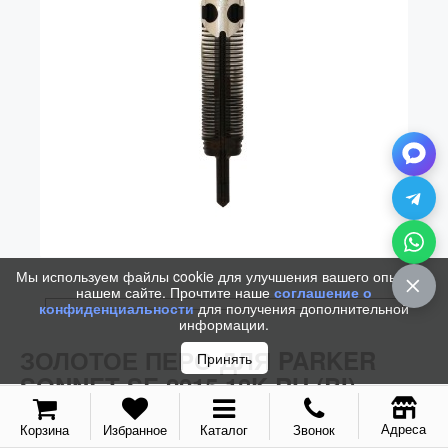
Колпачки
Зоны захвата
Баррели
Зажимы
Механизмы
Упаковка
Подарочные сертификаты
Мы используем файлы cookie для улучшения вашего опыта на
нашем сайте. Прочтите наше
соглашение о
конфиденциальности
для получения дополнительной
информации.
ЗОЛОТОЕ ПЕРО ДЛЯ PARKER
Принять
SONNET SE 2015 18K RH (BI)
Адреса
Корзина
Избранное
Каталог
Звонок
Код / Артикул:
1966438
/
1966438