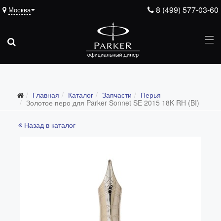
8 (499) 577-03-60
Москва
Подарочные ручки
Главная
Каталог
Запчасти
Перья
Ежедневники
Золотое перо для Parker Sonnet SE 2015 18K RH (BI)
Ручки для гравировки
Назад в каталог
С золотым пером
Распродажа
Аксессуары
Запчасти
Все запчасти
Перья