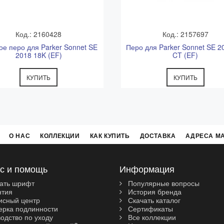
Код.: 2160428
Код.: 2157697
ое перо для Parker Sonnet SE
Перо для Parker Sonnet SE 2
2018 18K (EF)
CT (EF)
КУПИТЬ
КУПИТЬ
О НАС
КОЛЛЕКЦИИ
КАК КУПИТЬ
ДОСТАВКА
АДРЕСА М
с и помощь
Информация
ать шрифт
Популярные вопросы
нтия
История бренда
сный центр
Скачать каталог
рка подлинности
Сертификаты
одство по уходу
Все коллекции