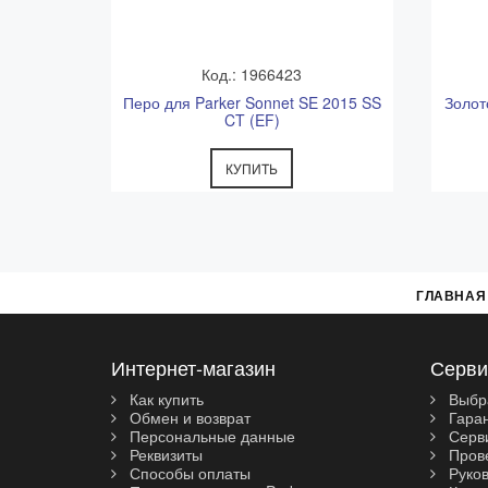
Код.: 1966423
Перо для Parker Sonnet SE 2015 SS
Золот
CT (EF)
КУПИТЬ
ГЛАВНАЯ
Интернет-магазин
Серви
Как купить
Выбр
Обмен и возврат
Гара
Персональные данные
Серви
Реквизиты
Прове
Способы оплаты
Руков