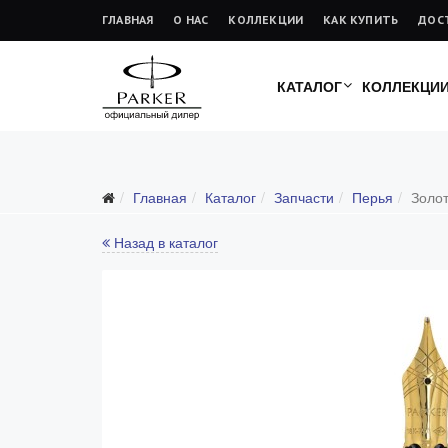
ГЛАВНАЯ
О НАС
КОЛЛЕКЦИИ
КАК КУПИТЬ
ДОС
КАТАЛОГ
КОЛЛЕКЦИ
Подарочные ручки
Главная
Каталог
Запчасти
Перья
Золот
Ежедневники
Ручки для гравировки
Назад в каталог
С золотым пером
Распродажа
Аксессуары
Запчасти
Все запчасти
Перья