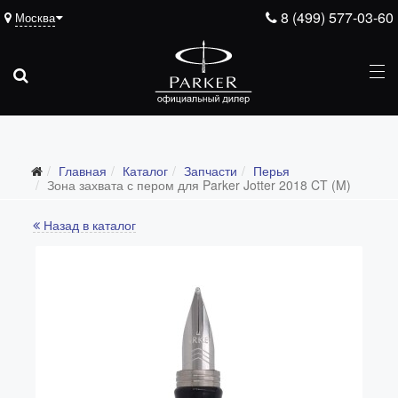
8 (499) 577-03-60
Москва
Подарочные ручки
Главная
Каталог
Запчасти
Перья
Ежедневники
Зона захвата с пером для Parker Jotter 2018 CT (M)
Ручки для гравировки
Назад в каталог
С золотым пером
Распродажа
Аксессуары
Запчасти
Все запчасти
Перья