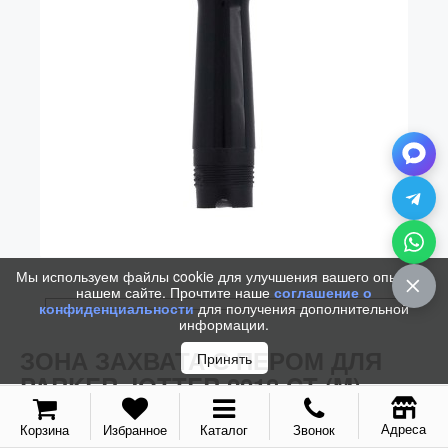
Колпачки
Зоны захвата
Баррели
Зажимы
Механизмы
Упаковка
Подарочные сертификаты
Мы используем файлы cookie для улучшения вашего опыта на
нашем сайте. Прочтите наше
соглашение о
конфиденциальности
для получения дополнительной
информации.
ЗОНА ЗАХВАТА С ПЕРОМ ДЛЯ
Принять
PARKER JOTTER 2018 CT (M)
Адреса
Корзина
Избранное
Каталог
Звонок
Код / Артикул:
2069901
/
2069901