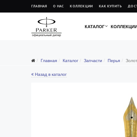
ГЛАВНАЯ
О НАС
КОЛЛЕКЦИИ
КАК КУПИТЬ
ДОС
КАТАЛОГ
КОЛЛЕКЦИ
Подарочные ручки
Главная
Каталог
Запчасти
Перья
Золот
Ежедневники
Ручки для гравировки
Назад в каталог
С золотым пером
Распродажа
Аксессуары
Запчасти
Все запчасти
Перья