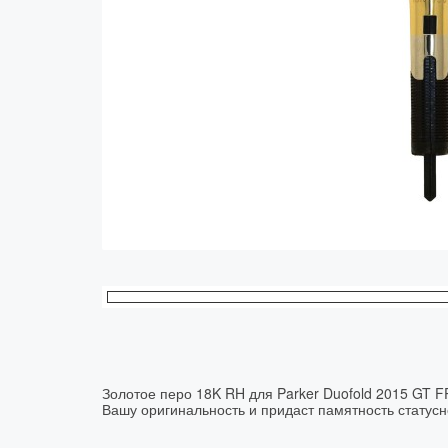
Колпачки
Зоны захвата
Баррели
Зажимы
Механизмы
Упаковка
Подарочные сертификаты
Золотое перо 18K RH для Parker Duofold 2015 GT F
Вашу оригинальность и придаст памятность статус