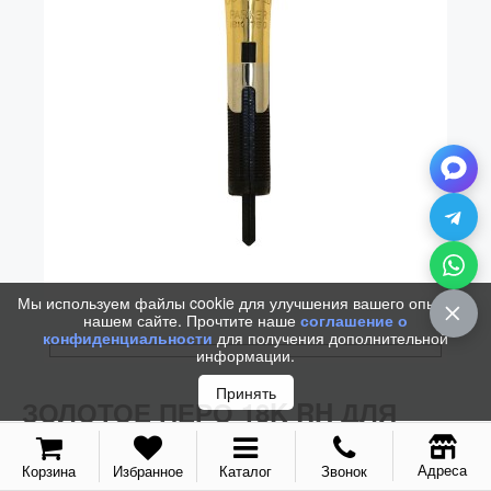
Колпачки
Зоны захвата
Баррели
Зажимы
Механизмы
Упаковка
Подарочные сертификаты
Мы используем файлы cookie для улучшения вашего опыта на
нашем сайте. Прочтите наше
соглашение о
конфиденциальности
для получения дополнительной
информации.
Принять
ЗОЛОТОЕ ПЕРО 18K RH ДЛЯ
PARKER DUOFOLD 2015 GT FP-C
(EB)
Адреса
Корзина
Избранное
Каталог
Звонок