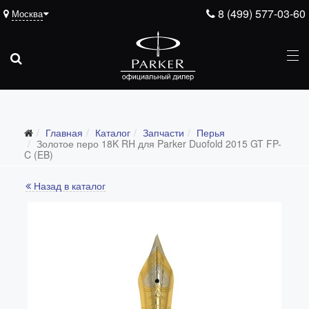
8 (499) 577-03-60
Москва
Подарочные ручки
Главная
Каталог
Запчасти
Перья
Ежедневники
Золотое перо 18K RH для Parker Duofold 2015 GT FP-
C (EB)
Ручки для гравировки
Назад в каталог
С золотым пером
Распродажа
Аксессуары
Запчасти
Все запчасти
Перья