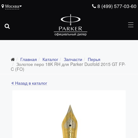
8 (499) 577-03-60
Москва
Подарочные ручки
Главная
Каталог
Запчасти
Перья
Ежедневники
Золотое перо 18K RH для Parker Duofold 2015 GT FP-
C (FO)
Ручки для гравировки
Назад в каталог
С золотым пером
Распродажа
Аксессуары
Запчасти
Все запчасти
Перья