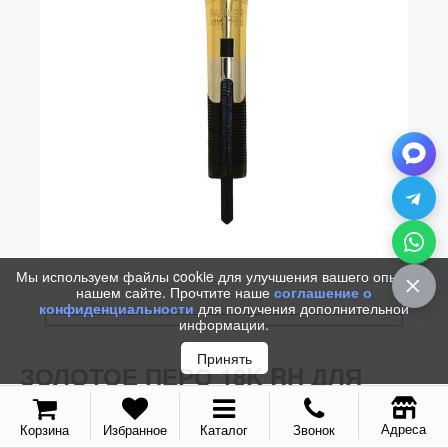
Колпачки
Зоны захвата
Баррели
Зажимы
Механизмы
Упаковка
Подарочные сертификаты
Мы используем файлы cookie для улучшения вашего опыта на
нашем сайте. Прочтите наше
соглашение о
конфиденциальности
для получения дополнительной
информации.
Принять
ЗОЛОТОЕ ПЕРО 18K RH ДЛЯ
PARKER DUOFOLD 2015 GT FP-C
(MI)
Адреса
Корзина
Избранное
Каталог
Звонок