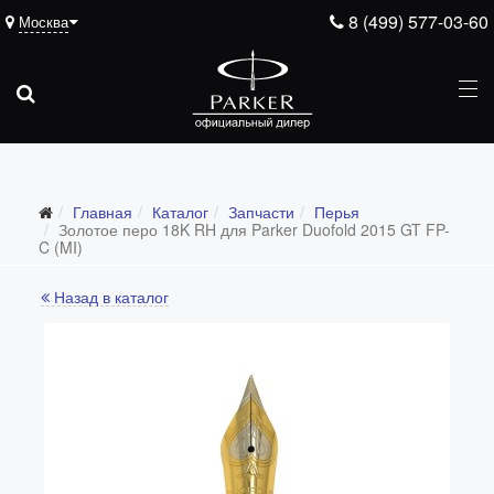
8 (499) 577-03-60
Москва
Подарочные ручки
Главная
Каталог
Запчасти
Перья
Ежедневники
Золотое перо 18K RH для Parker Duofold 2015 GT FP-
C (MI)
Ручки для гравировки
Назад в каталог
С золотым пером
Распродажа
Аксессуары
Запчасти
Все запчасти
Перья