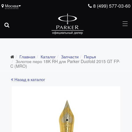
8 (499) 577-03-60
Москва
Подарочные ручки
Главная
Каталог
Запчасти
Перья
Ежедневники
Золотое перо 18K RH для Parker Duofold 2015 GT FP-
C (MRO)
Ручки для гравировки
Назад в каталог
С золотым пером
Распродажа
Аксессуары
Запчасти
Все запчасти
Перья