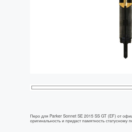
Колпачки
Зоны захвата
Баррели
Зажимы
Механизмы
Упаковка
Подарочные сертификаты
Перо для Parker Sonnet SE 2015 SS GT (EF) от офи
оригинальность и придаст памятность статусному 