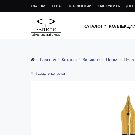
ГЛАВНАЯ
О НАС
КОЛЛЕКЦИИ
КАК КУПИТЬ
ДОС
КАТАЛОГ
КОЛЛЕКЦИ
Подарочные ручки
Главная
Каталог
Запчасти
Перья
Перо 
Ежедневники
Ручки для гравировки
Назад в каталог
С золотым пером
Распродажа
Аксессуары
Запчасти
Все запчасти
Перья