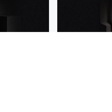
IM
ных, стильных. Тех, кто
IM – это свежий взгляд на тради
ости, но и визуальной
Серия выпускается с 2008 года 
ии Urban – это воплощение
тренды – эргономику, инновацио
ническому совершенству. При
многообразие отделок и текстур
ергетика современного
благородство Parker. Многолетни
роскошной отделки, в богатой
достойное продолжение, а благо
дизайн Parker Urban –
красками!
ть!