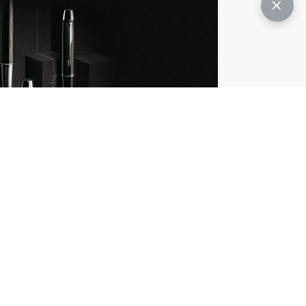
ционный облик пишущих инструментов Parker.
и воплощает в себе главные современные
нные подходы к дизайну и к выбору материалов,
 – при этом сохраняя фирменную изысканность и
е традиции бренда нашли в этой коллекции
даря новым технологиям и заиграли новыми