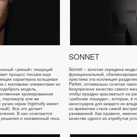
SONNET
ационный «умный» пишущий
Sonnet – золотая середина модел
елает процесс письма еще
функциональный, сбалансированн
лекции характерна кольцевая
престижа эта коллекция разделя
лла с матовыми элементами из
Parker, оптимально сочетая лако
подобрать модель,
безупречное качество самого мех
жественная хромированная
чтобы праздно красоваться на ра
, перламутр или же
«рабочие лошадки», которые, в 
 ручек серии Ingenuity имеет
аксессуаров для каждого их владе
нный). Все это делает
со временем стала самой востре
коления. В них сочетаются
узнаваемой. Как правило, именно
 решения и неизменный лоск,
качестве одного из атрибутов ус