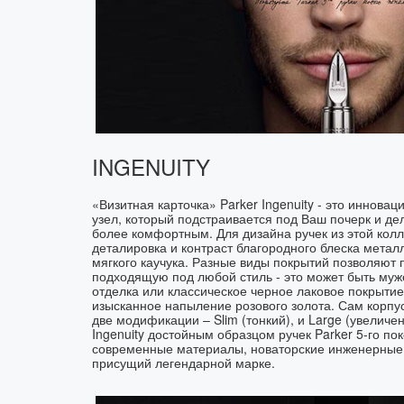
INGENUITY
«Визитная карточка» Parker Ingenuity - это иннов
узел, который подстраивается под Ваш почерк и д
более комфортным. Для дизайна ручек из этой кол
деталировка и контраст благородного блеска мета
мягкого каучука. Разные виды покрытий позволяют 
подходящую под любой стиль - это может быть му
отделка или классическое черное лаковое покрытие
изысканное напыление розового золота. Сам корпус
две модификации – Slim (тонкий), и Large (увеличе
Ingenuity достойным образцом ручек Parker 5-го по
современные материалы, новаторские инженерные
присущий легендарной марке.