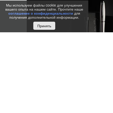
Мы используем файлы cookie для улучшения
вашего опыта на нашем сайте. Прочтите наше
соглашение о конфиденциальности
для
получения дополнительной информации.
Принять
URBAN
Urban – коллекция для людей современных, креатив
придает большое значение не только функциональн
эстетике. Как и все ручки Parker, ручки из коллекц
многолетних традиций качества и стремления к тех
этом в их облике нашли свое отражение драйв и эн
мегаполиса – в изящных изгибах корпуса, в блеске 
палитре цветовых решений. Яркий, выразительный 
отличный способ подчеркнуть Вашу индивидуальнос