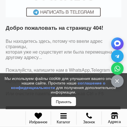
Добро пожаловать на страницу 404!
Вы находитесь здесь, потому что ввели адрес
страницы,
которая уже не существует или была перемещена по
другому адресу...
Пожалуйста, напишите нам в WhatsApp,Telegram
или позвоните, если данная ошибка связана с
Мы используем файлы cookie для улучшения вашего опыта на
оформлением Вашего заказа
нашем сайте. Прочтите наше
соглашение о
конфиденциальности
для получения дополнительной
информации.
Или очистите память браузера нажав Ctrl + F5
Принять
ЗАКАЗАТЬ ЗВОНОК
Адреса
Избранное
Каталог
Звонок