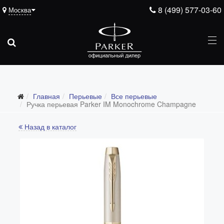
8 (499) 577-03-60
Москва
Главная
Перьевые
Все перьевые
Ручка перьевая Parker IM Monochrome Champagne
Назад в каталог
Все перьевые
Перьевые ручки Parker с тонким пером F
Перьевые ручки Parker со средним пером M