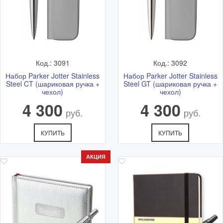
Адрес: Ветошный переулок 9, ТЦ "Никольский Пассаж",
1 этаж.
Подробная схема расположения и актуальный график
работы смотрите в разделе
Адреса магазинов
Код.: 3091
Код.: 3092
Набор Parker Jotter Stainless
Набор Parker Jotter Stainless
Steel CT (шариковая ручка +
Steel GT (шариковая ручка +
чехол)
чехол)
4 300
4 300
руб.
руб.
КУПИТЬ
КУПИТЬ
АКЦИЯ