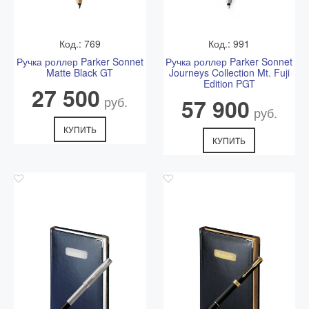
от 500 р.*
1-3 рабочих дней
службой
* более точное время и стоимость согласовывается с
Код.: 769
Код.: 991
менеджером после оформления заказа
Ручка роллер Parker Sonnet
Ручка роллер Parker Sonnet
Matte Black GT
Journeys Collection Mt. Fuji
Edition PGT
Самовывоз
27 500
руб.
57 900
Самовывоз - бесплатно.
руб.
Адрес: Ветошный переулок 9, ТЦ "Никольский Пассаж",
1 этаж.
КУПИТЬ
КУПИТЬ
Подробная схема расположения и актуальный график
работы смотрите в разделе
Адреса магазинов