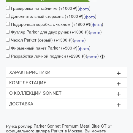
Гравировка на табличке (+1000
)(
)
фото
Дополнительный стержень (+1000
)(
)
фото
Подарочная коробка с чехлом (+4900
)(
)
фото
Футляр Parker для двух ручек (+1000
)(
)
фото
Чехол Parker (серый) (+1300
)(
)
фото
Фирменный пакет Parker (+500
)(
)
фото
Разработка личной подписи (+2990
)(
)
фото
+
ХАРАКТЕРИСТИКИ
+
КОМПЛЕКТАЦИЯ
Механизм:
с колпачком
+
О КОЛЛЕКЦИИ SONNET
Материал:
Чёрный стержень (F - 0.5мм)
Фирменный футляр
корпус: сталь, покрытая синим лаком
+
ДОСТАВКА
SONNET - одна из самых элегантных коллекций
зажим колпачка
: хромированная сталь
Рекомендуем приобрести
дополнительный
PARKER, основанная на классическом стиле и
Сроки доставки в Москве (в пределах МКАД):
стержень
зона захвата
: нержавеющая сталь
умеренных формах. Надежность, основанная на
использовании точных технологий. Роскошная отделка
Франция
Заказ
Страна производитель:
Доставим
Стоимость доставки
изысканными деталями.
оформлен
Ручка роллер Parker Sonnet Premium Metal Blue CT от
официального дилера Parker в Москве. Вы можете