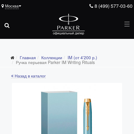
8 (499) 577-03-60
Москва
Главная
Коллекции
IM (от 4'200 р.)
Все коллекции
Ручка перьевая Parker IM Writing Rituals
Duofold (от 66'316 р.)
Назад в каталог
Ingenuity (от 35'305 р.)
Sonnet (от 13'000 р.)
Parker 51 (от 14'600 р.)
Urban (от 6'100 р.)
IM (от 4'200 р.)
Jotter (от 2'200 р.)