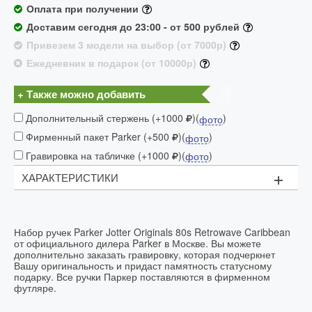
Оплата при получении
Доставим сегодня до 23:00 - от 500 рублей
Привезем 3 модели на выбор (от 7000р)
Ежедневник в подарок (от 10000р)
+ Также можно добавить
Дополнительный стержень (+1000
)(
)
фото
Фирменный пакет Parker (+500
)(
)
фото
Гравировка на табличке (+1000
)(
)
фото
+
ХАРАКТЕРИСТИКИ
кнопочный
Механизм:
Материал:
Набор ручек Parker Jotter Originals 80s Retrowave Caribbean
от официального дилера Parker в Москве. Вы можете
корпус: пластик
дополнительно заказать гравировку, которая подчеркнет
зажим колпачка
:
нержавеюшая сталь
Вашу оригинальность и придаст памятность статусному
Франция
подарку. Все ручки Паркер поставляются в фирменном
Страна производитель:
футляре.
ЯРКИЙ ДУЭТ В СТИЛЕ РЕТРО: