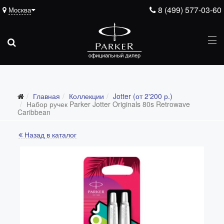
8 (499) 577-03-60
Москва
Главная
Коллекции
Jotter (от 2'200 р.)
Все коллекции
Набор ручек Parker Jotter Originals 80s Retrowave
Caribbean
Duofold (от 66'316 р.)
Назад в каталог
Ingenuity (от 35'305 р.)
Sonnet (от 13'000 р.)
Parker 51 (от 14'600 р.)
Urban (от 6'100 р.)
IM (от 4'200 р.)
Jotter (от 2'200 р.)