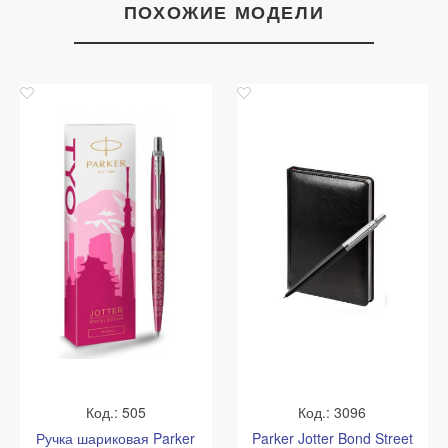
НАБОР РУЧЕК PARKER JOTTER
ПОХОЖИЕ МОДЕЛИ
ORIGINALS 0S RETROWAVE
CARIBBEAN
Parker Jotter Originals 80s Retrowave Caribbean
Blue/Apple Green — набор ручек в сочных оттенках
карибского синего и яблочно-зелёного цвета. Цветовое
сочетание отсылает к яркой эстетике 80-х и делает
комплект более живым, молодым и запоминающимся,
чем классические деловые варианты.Набор подойдёт
для учёбы, работы, творческих заметок и небольшого
подарка человеку, который любит практичные
аксессуары с настроением. Ручки Parker Jotter
Originals удобно использовать каждый день, а два
разных цвета позволяют оставить одну ручку дома,
вторую — в офисе или подарить комплект на двоих.
Код.: 505
Код.: 3096
Ручка шариковая Parker
Parker Jotter Bond Street