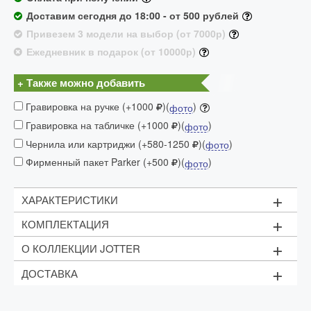
Доставим сегодня до 18:00 - от 500 рублей
Привезем 3 модели на выбор (от 7000р)
Ежедневник в подарок (от 10000р)
+ Также можно добавить
Гравировка на ручке (+1000
)(
)
фото
Гравировка на табличке (+1000
)(
)
фото
Чернила или картриджи (+580-1250
)(
)
фото
Фирменный пакет Parker (+500
)(
)
фото
+
ХАРАКТЕРИСТИКИ
+
КОМПЛЕКТАЦИЯ
Механизм:
с колпачком
+
О КОЛЛЕКЦИИ JOTTER
Материал:
1 картридж синего цвета
Фирменный футляр
корпус: пластик
+
ДОСТАВКА
Jotter – одна из самых демократичных коллекций в
детали корпуса
:
нержавеющая сталь
Рекомендуем приобрести
дополнительные
линейке пишущих принадлежностей Parker, доступная
Сроки доставки в Москве (в пределах МКАД):
чернила
Страна производитель:
Франция
не только солидным бизнесменам, но и рядовым