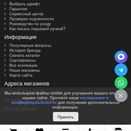
Выбрать шрифт
Гарантия
Сервисный центр
Проверка подлинности
Руководство по уходу
Как писать перьевой ручкой?
Информация
Популярные вопросы
История бренда
Скачать каталог
Сертификаты
Все коллекции
Наши магазины
Карта сайта
Адреса магазинов
8 (499) 577-03-60
Мы используем файлы cookie для улучшения вашего опыта на
нашем сайте. Прочтите наше
соглашение о
msk@parker-russia.com
конфиденциальности
для получения дополнительной
информации.
Адреса в Москве
Принять
© 2010-2026 I Parker-Russia.com I Официальный дилер