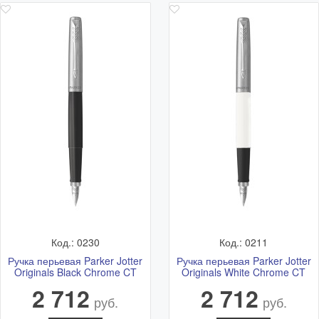
от 600 рублей
Москвы
заказе до 13:00
Курьерской
от 500 р.*
1-3 рабочих дней
службой
* более точное время и стоимость согласовывается с
менеджером после оформления заказа
Самовывоз
Самовывоз - бесплатно.
Адрес: Ветошный переулок 9, ТЦ "Никольский Пассаж",
1 этаж.
Подробная схема расположения и актуальный график
работы смотрите в разделе
Адреса магазинов
Код.: 0230
Код.: 0211
Ручка перьевая Parker Jotter
Ручка перьевая Parker Jotter
Originals Black Chrome CT
Originals White Chrome CT
2 712
2 712
руб.
руб.