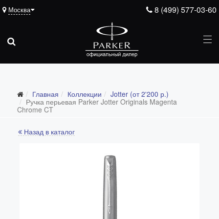
8 (499) 577-03-60
Москва
Главная
Коллекции
Jotter (от 2'200 р.)
Все коллекции
Ручка перьевая Parker Jotter Originals Magenta
Chrome CT
Duofold (от 66'316 р.)
Назад в каталог
Ingenuity (от 35'305 р.)
Sonnet (от 13'000 р.)
Parker 51 (от 14'600 р.)
Urban (от 6'100 р.)
IM (от 4'200 р.)
Jotter (от 2'200 р.)