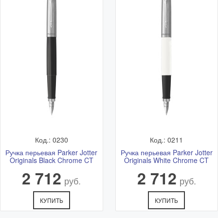
службой
* более точное время и стоимость согласовывается с
менеджером после оформления заказа
Самовывоз
Самовывоз - бесплатно.
Адрес: Ветошный переулок 9, ТЦ "Никольский Пассаж",
1 этаж.
Подробная схема расположения и актуальный график
работы смотрите в разделе
Адреса магазинов
Код.: 0230
Код.: 0211
Ручка перьевая Parker Jotter
Ручка перьевая Parker Jotter
Originals Black Chrome CT
Originals White Chrome CT
2 712
2 712
руб.
руб.
КУПИТЬ
КУПИТЬ