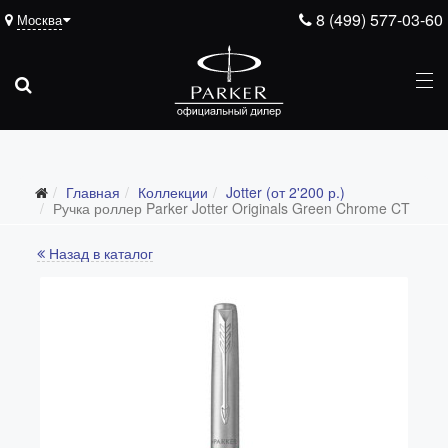
8 (499) 577-03-60
Москва
Главная
Коллекции
Jotter (от 2'200 р.)
Все коллекции
Ручка роллер Parker Jotter Originals Green Chrome CT
Duofold (от 66'316 р.)
Назад в каталог
Ingenuity (от 35'305 р.)
Sonnet (от 13'000 р.)
Parker 51 (от 14'600 р.)
Urban (от 6'100 р.)
IM (от 4'200 р.)
Jotter (от 2'200 р.)