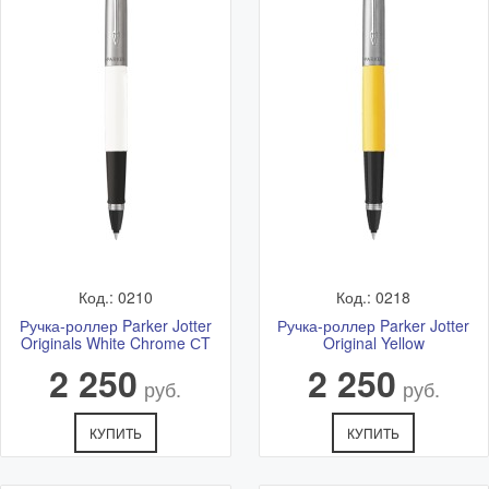
* более точное время и стоимость согласовывается с
менеджером после оформления заказа
Самовывоз
Самовывоз - бесплатно.
Адрес: Ветошный переулок 9, ТЦ "Никольский Пассаж",
1 этаж.
Подробная схема расположения и актуальный график
работы смотрите в разделе
Адреса магазинов
Код.: 0210
Код.: 0218
Ручка-роллер Parker Jotter
Ручка-роллер Parker Jotter
Originals White Chrome СT
Original Yellow
2 250
2 250
руб.
руб.
КУПИТЬ
КУПИТЬ