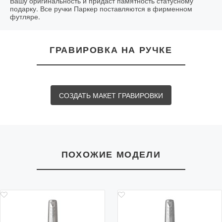
Вашу оригинальность и придаст памятность статусному
подарку. Все ручки Паркер поставляются в фирменном
сегодня до 23:00
500 р. при покупке до
футляре.
до 18:00
*
6000 р.
Бесплатно при покупке
завтра с 10:00 до
от 6000 р.
до 20:30
14:00 *
ГРАВИРОВКА НА РУЧКЕ
завтра с 14:00 до
после 20:30
18:00 *
* более точное время согласовывается с курьером
после оформления заказа
СОЗДАТЬ МАКЕТ ГРАВИРОВКИ
Сроки и стоимость доставки по Московской
области ( за МКАД ):
Сроки и стоимость доставки зависят от выбранного
способа
ПОХОЖИЕ МОДЕЛИ
Способ
Стоимость
Сроки доставки
доставки
доставки
Курьером из
доставим сегодня при
от 600 рублей
Москвы
заказе до 13:00
Курьерской
от 500 р.*
1-3 рабочих дней
службой