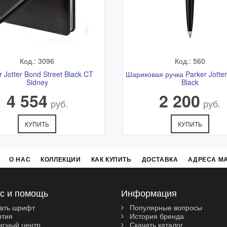
Код.: 3096
Код.: 560
r Jotter Bond Street Black CT
Шариковая ручка Parker Jotter 
Sidney
Black
4 554
2 200
руб.
руб.
КУПИТЬ
КУПИТЬ
О НАС
КОЛЛЕКЦИИ
КАК КУПИТЬ
ДОСТАВКА
АДРЕСА М
с и помощь
Информация
ать шрифт
Популярные вопросы
нтия
История бренда
сный центр
Скачать каталог