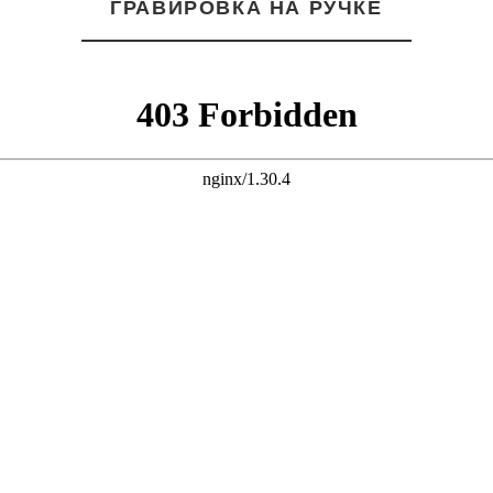
ГРАВИРОВКА НА РУЧКЕ
после 20:30
* более точно
оформления з
Сроки и ст
области ( з
Сроки и стоим
Способ
доставки
Курьером из
Москвы
Курьерской
службой
* более точно
менеджером п
Самовыво