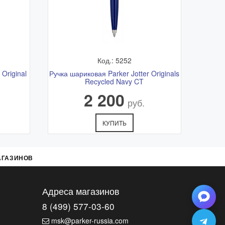
Код.: 5252
Original
Ручка шариковая Parker Jotter Originals
Recycled Navy CT
2 200
руб.
КУПИТЬ
АГАЗИНОВ
Адреса магазинов
8 (499) 577-03-60
msk@parker-russia.com