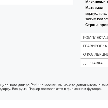
Механизм:
Материал:
корпус: плас
зажим колп
Страна про
КОМПЛЕКТА
ГРАВИРОВКА
Стержен
(зависит
О КОЛЛЕКЦИ
Фирмен
Стоимость:
1 строка те
ДОСТАВКА
Рекоме
Логотипы -
Jotter – одна
пишущих прин
Сроки дост
Цвет гравир
солидным биз
студентам.
Заказ
Срок выполн
оформлен
официального дилера Parker в Москве. Вы можете дополнительно зак
до 13:00
подарку. Все ручки Паркер поставляются в фирменном футляре.
до 18:00
до 20:30