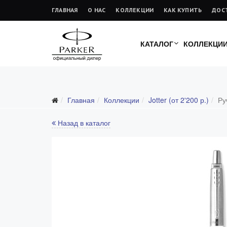
ГЛАВНАЯ
О НАС
КОЛЛЕКЦИИ
КАК КУПИТЬ
ДОС
КАТАЛОГ
КОЛЛЕКЦИ
Главная
Коллекции
Jotter (от 2'200 р.)
Ру
Все коллекции
Duofold (от 66'316 р.)
Назад в каталог
Ingenuity (от 35'305 р.)
Sonnet (от 13'000 р.)
Parker 51 (от 14'600 р.)
Urban (от 6'100 р.)
IM (от 4'200 р.)
Jotter (от 2'200 р.)