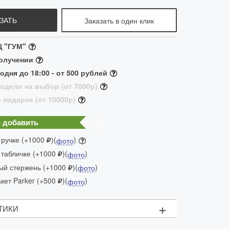
ЗАТЬ
Заказать в один клик
Ц "ГУМ"
получении
одня до 18:00 - от 500 рублей
одели на выбор (от 7000р)
 подарок (от 10000р)
 добавить
 ручке (+1000
)(
)
фото
 табличке (+1000
)(
)
фото
ый стержень (+1000
)(
)
фото
ет Parker (+500
)(
)
фото
+
ТИКИ