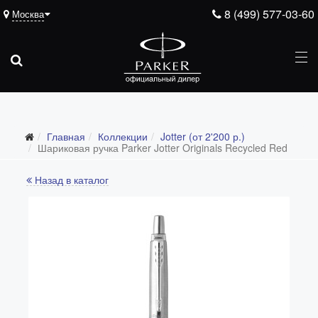
8 (499) 577-03-60
Москва
Главная
Коллекции
Jotter (от 2'200 р.)
Все коллекции
Шариковая ручка Parker Jotter Originals Recycled Red
Duofold (от 66'316 р.)
Назад в каталог
Ingenuity (от 35'305 р.)
Sonnet (от 13'000 р.)
Parker 51 (от 14'600 р.)
Urban (от 6'100 р.)
IM (от 4'200 р.)
Jotter (от 2'200 р.)