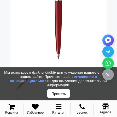
Vector (от 3'156 р.)
Мы используем файлы cookie для улучшения вашего опыта на
нашем сайте. Прочтите наше
соглашение о
конфиденциальности
для получения дополнительной
информации.
Принять
ШАРИКОВАЯ РУЧКА PARKER
Адреса
Корзина
Избранное
Каталог
Звонок