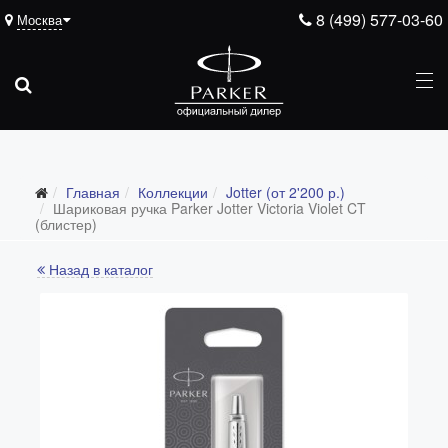
8 (499) 577-03-60
Москва
Главная
Коллекции
Jotter (от 2'200 р.)
Все коллекции
Шариковая ручка Parker Jotter Victoria Violet CT
(блистер)
Duofold (от 66'316 р.)
Назад в каталог
Ingenuity (от 35'305 р.)
Sonnet (от 13'000 р.)
Parker 51 (от 14'600 р.)
Urban (от 6'100 р.)
IM (от 4'200 р.)
Jotter (от 2'200 р.)