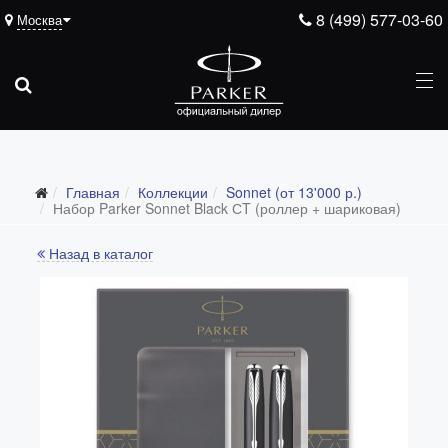
8 (499) 577-03-60
Москва
Главная
Коллекции
Sonnet (от 13'000 р.)
Все коллекции
Набор Parker Sonnet Black СT (роллер + шариковая)
Duofold (от 66'316 р.)
Назад в каталог
Ingenuity (от 35'305 р.)
Sonnet (от 13'000 р.)
Parker 51 (от 14'600 р.)
Urban (от 6'100 р.)
IM (от 4'200 р.)
Jotter (от 2'200 р.)