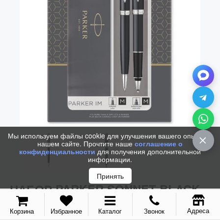
Vector (от 3'156 р.)
Мы используем файлы cookie для улучшения вашего опыта на
нашем сайте. Прочтите наше
соглашение о
конфиденциальности
для получения дополнительной
информации.
Принять
НАБОР PARKER SONNET BLACK
СT (РОЛЛЕР + ШАРИКОВАЯ)
Адреса
Корзина
Избранное
Каталог
Звонок