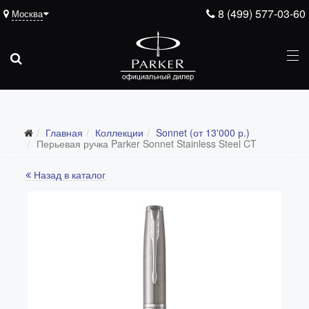
8 (499) 577-03-60
Москва
Главная
Коллекции
Sonnet (от 13'000 р.)
Все коллекции
Перьевая ручка Parker Sonnet Stainless Steel CT
Duofold (от 66'316 р.)
Назад в каталог
Ingenuity (от 35'305 р.)
Sonnet (от 13'000 р.)
Parker 51 (от 14'600 р.)
Urban (от 6'100 р.)
IM (от 4'200 р.)
Jotter (от 2'200 р.)