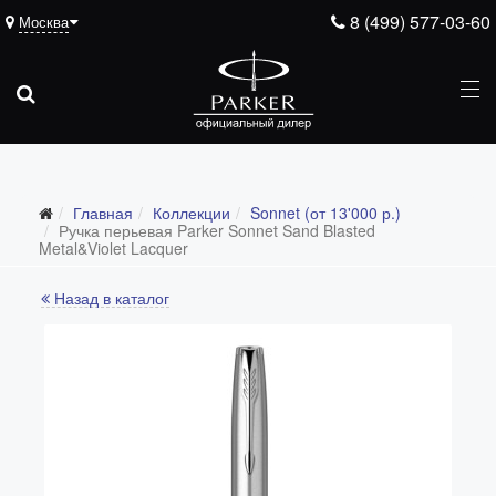
8 (499) 577-03-60
Москва
Главная
Коллекции
Sonnet (от 13'000 р.)
Все коллекции
Ручка перьевая Parker Sonnet Sand Blasted
Metal&Violet Lacquer
Duofold (от 66'316 р.)
Назад в каталог
Ingenuity (от 35'305 р.)
Sonnet (от 13'000 р.)
Parker 51 (от 14'600 р.)
Urban (от 6'100 р.)
IM (от 4'200 р.)
Jotter (от 2'200 р.)