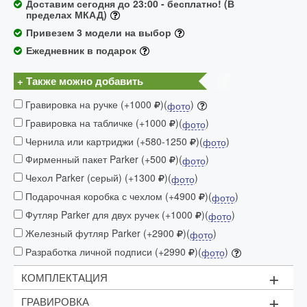
Доставим сегодня до 23:00 - бесплатно! (В
пределах МКАД)
Привезем 3 модели на выбор
Ежедневник в подарок
+ Также можно добавить
Гравировка на ручке (+1000
)(
)
фото
Гравировка на табличке (+1000
)(
)
фото
Чернила или картриджи (+580-1250
)(
)
фото
Фирменный пакет Parker (+500
)(
)
фото
Чехол Parker (серый) (+1300
)(
)
фото
Подарочная коробка с чехлом (+4900
)(
)
фото
Футляр Parker для двух ручек (+1000
)(
)
фото
Железный футляр Parker (+2900
)(
)
фото
Разработка личной подписи (+2990
)(
)
фото
+
КОМПЛЕКТАЦИЯ
+
ГРАВИРОВКА
Чёрный картридж - 2 шт.