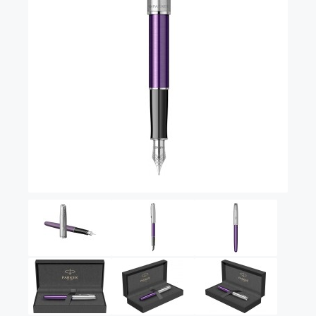
Vector (от 3'156 р.)