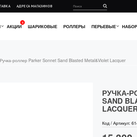
ТАВКА
АДРЕСА МАГАЗИНОВ
4
И
АКЦИИ
ШАРИКОВЫЕ
РОЛЛЕРЫ
ПЕРЬЕВЫЕ
НАБО
Ручка-роллер Parker Sonnet Sand Blasted Metal&Violet Lacquer
РУЧКА-Р
SAND BL
LACQUE
Код / Артикул:
61