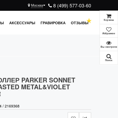
8 (499) 577-03-60
Москва
Корзина
РЫ
АКСЕССУАРЫ
ГРАВИРОВКА
ОТЗЫВЫ
Избранное
Вы смотрели
Поиск
ОЛЛЕР PARKER SONNET
ASTED METAL&VIOLET
R
4
/
2169368