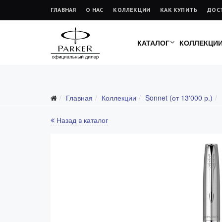
ГЛАВНАЯ
О НАС
КОЛЛЕКЦИИ
КАК КУПИТЬ
ДОС
КАТАЛОГ
КОЛЛЕКЦИ
Главная
Коллекции
Sonnet (от 13'000 р.)
Все коллекции
Duofold (от 66'316 р.)
Назад в каталог
Ingenuity (от 35'305 р.)
Sonnet (от 13'000 р.)
Parker 51 (от 14'600 р.)
Urban (от 6'100 р.)
IM (от 4'200 р.)
Jotter (от 2'200 р.)