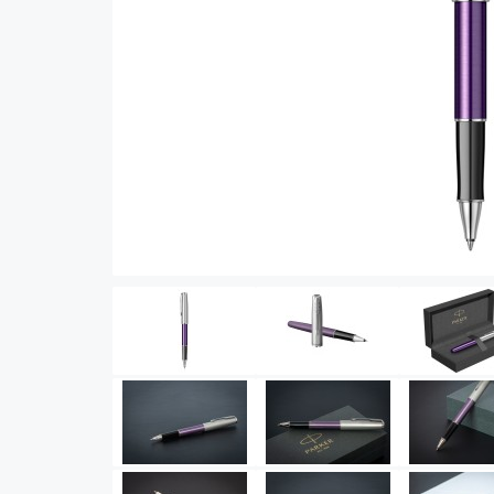
Vector (от 3'156 р.)