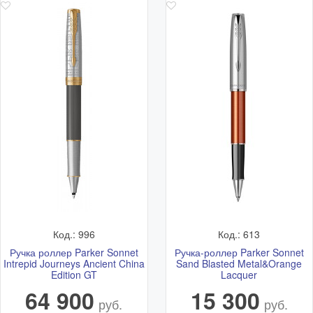
Москвы
заказе до 13:00
Курьерской
от 500 р.*
1-3 рабочих дней
службой
* более точное время и стоимость согласовывается с
менеджером после оформления заказа
Самовывоз
Самовывоз - бесплатно.
Адрес: Ветошный переулок 9, ТЦ "Никольский Пассаж",
1 этаж.
Подробная схема расположения и актуальный график
работы смотрите в разделе
Адреса магазинов
Код.: 996
Код.: 613
Ручка роллер Parker Sonnet
Ручка-роллер Parker Sonnet
Intrepid Journeys Ancient China
Sand Blasted Metal&Orange
Edition GT
Lacquer
64 900
15 300
руб.
руб.