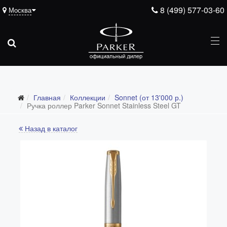
8 (499) 577-03-60
Москва
Главная
Коллекции
Sonnet (от 13'000 р.)
Все коллекции
Ручка роллер Parker Sonnet Stainless Steel GT
Duofold (от 66'316 р.)
Назад в каталог
Ingenuity (от 35'305 р.)
Sonnet (от 13'000 р.)
Parker 51 (от 14'600 р.)
Urban (от 6'100 р.)
IM (от 4'200 р.)
Jotter (от 2'200 р.)