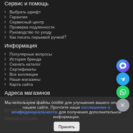
Сервис и помощь
Выбрать шрифт
Гарантия
Сервисный центр
Проверка подлинности
Руководство по уходу
Как писать перьевой ручкой?
Информация
Популярные вопросы
История бренда
Скачать каталог
Сертификаты
Все коллекции
Наши магазины
Карта сайта
Адреса магазинов
8 (499) 577-03-60
Мы используем файлы cookie для улучшения вашего опыта на
нашем сайте. Прочтите наше
соглашение о
msk@parker-russia.com
конфиденциальности
для получения дополнительной
информации.
Адреса в Москве
Принять