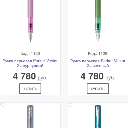
Самовывоз
Самовывоз - бесплатно.
Адрес: Ветошный переулок 9, ТЦ "Никольский Пассаж",
1 этаж.
Подробная схема расположения и актуальный график
работы смотрите в разделе
Адреса магазинов
Код.: 1130
Код.: 1129
Ручка перьевая Parker Vector
Ручка перьевая Parker Vector
XL пурпурный
XL зеленый
4 780
4 780
руб.
руб.
КУПИТЬ
КУПИТЬ