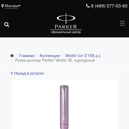
8 (499) 577-03-60
Москва
Главная
Коллекции
Vector (от 3'156 р.)
Все коллекции
Ручка роллер Parker Vector XL пурпурный
Duofold (от 66'316 р.)
Назад в каталог
Ingenuity (от 35'305 р.)
Sonnet (от 13'000 р.)
Parker 51 (от 14'600 р.)
Urban (от 6'100 р.)
IM (от 4'200 р.)
Jotter (от 2'200 р.)