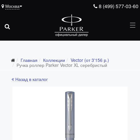
8 (499) 577-03-60
Москва
Главная
Коллекции
Vector (от 3'156 р.)
Все коллекции
Ручка роллер Parker Vector XL серебристый
Duofold (от 66'316 р.)
Назад в каталог
Ingenuity (от 35'305 р.)
Sonnet (от 13'000 р.)
Parker 51 (от 14'600 р.)
Urban (от 6'100 р.)
IM (от 4'200 р.)
Jotter (от 2'200 р.)