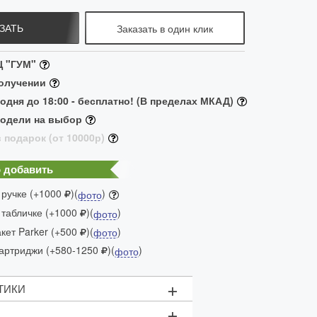
ЗАТЬ
Заказать в один клик
Ц "ГУМ"
получении
одня до 18:00 - бесплатно! (В пределах МКАД)
модели на выбор
 подарок (от 10000р)
 добавить
 ручке (+1000
)(
)
фото
 табличке (+1000
)(
)
фото
ет Parker (+500
)(
)
фото
артриджи (+580-1250
)(
)
фото
+
ТИКИ
+