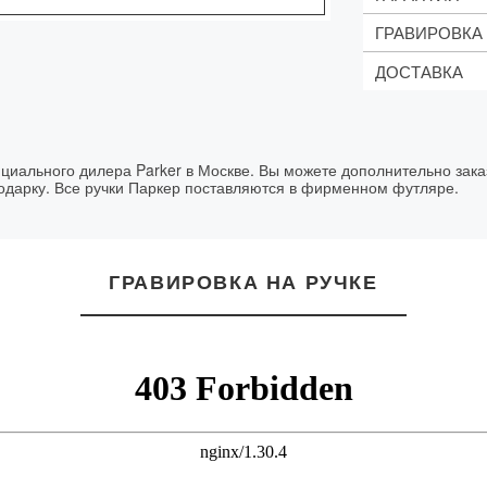
Шарикова
ГРАВИРОВКА
2 года
Блокнот
Mo
ДОСТАВКА
Стоимость:
1 строка те
Сроки дост
Логотипы -
Цвет гравир
Заказ
Срок вып
оформлен
фициального дилера Parker в Москве. Вы можете дополнительно зака
до 13:00
подарку. Все ручки Паркер поставляются в фирменном футляре.
до 18:00
до 20:30
ГРАВИРОВКА НА РУЧКЕ
после 20:30
* более точно
оформления з
Сроки и ст
области ( з
Сроки и стоим