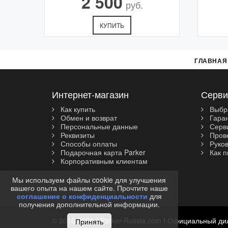
2 500
руб.
КУПИТЬ
ГЛАВНАЯ
Интернет-магазин
Серви
Как купить
Выбр
Обмен и возврат
Гара
Персональные данные
Серви
Реквизиты
Прове
Способы оплаты
Руков
Подарочная карта Parker
Как п
Корпоративным клиентам
Мы используем файлы cookie для улучшения
вашего опыта на нашем сайте. Прочтите наше
соглашение о конфиденциальности
для
получения дополнительной информации.
© 2010-2026 I Parker-Russia.com I Официальный ди
Принять