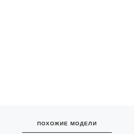
Способ
доставки
Курьером из
Москвы
Курьерской
службой
* более точно
менеджером п
Самовыво
Самовывоз - 
Адрес: Ветошн
Подробная сх
смотрите в р
ПОХОЖИЕ МОДЕЛИ