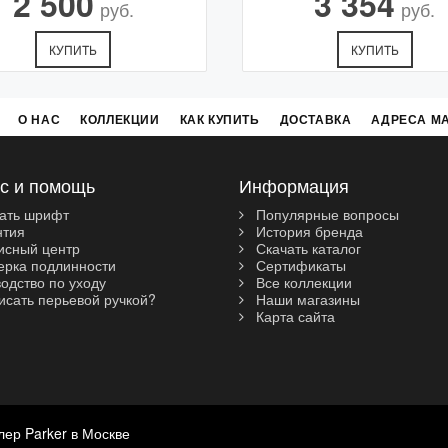
2 500
3 354
руб.
руб.
КУПИТЬ
КУПИТЬ
О НАС
КОЛЛЕКЦИИ
КАК КУПИТЬ
ДОСТАВКА
АДРЕСА М
с и помощь
Информация
ать шрифт
Популярные вопросы
нтия
История бренда
сный центр
Скачать каталог
рка подлинности
Сертификаты
одство по уходу
Все коллекции
исать перьевой ручкой?
Наши магазины
Карта сайта
лер Parker в Москве