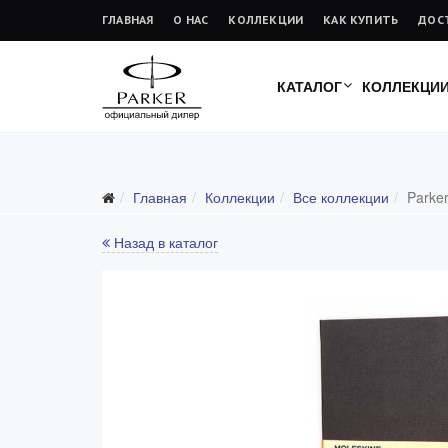
ГЛАВНАЯ
О НАС
КОЛЛЕКЦИИ
КАК КУПИТЬ
ДОС
КАТАЛОГ
КОЛЛЕКЦИ
Главная
Коллекции
Все коллекции
Parke
Все коллекции
Duofold (от 66'316 р.)
Назад в каталог
Ingenuity (от 35'305 р.)
Sonnet (от 13'000 р.)
Parker 51 (от 14'600 р.)
Urban (от 6'100 р.)
IM (от 4'200 р.)
Jotter (от 2'200 р.)