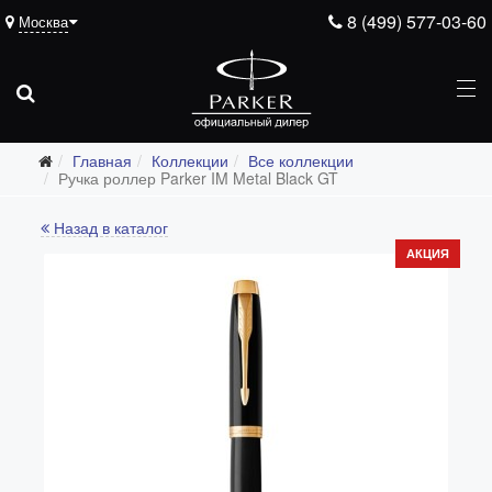
8 (499) 577-03-60
Москва
Главная
Коллекции
Все коллекции
Ручка роллер Parker IM Metal Black GT
Назад в каталог
Все коллекции
АКЦИЯ
Duofold (от 66'316 р.)
Ingenuity (от 35'305 р.)
Sonnet (от 13'000 р.)
Parker 51 (от 14'600 р.)
Urban (от 6'100 р.)
IM (от 4'200 р.)
Jotter (от 2'200 р.)