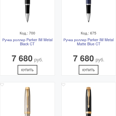
Самовывоз - бесплатно.
Адрес: Ветошный переулок 9, ТЦ "Никольский Пассаж",
1 этаж.
Подробная схема расположения и актуальный график
работы смотрите в разделе
Адреса магазинов
Код.: 700
Код.: 675
Ручка роллер Parker IM Metal
Ручка роллер Parker IM Metal
Black CT
Matte Blue CT
7 680
7 680
руб.
руб.
КУПИТЬ
КУПИТЬ