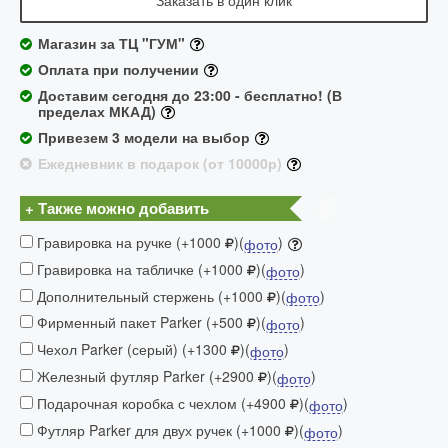
Заказать в один клик
Магазин за ТЦ "ГУМ"
Оплата при получении
Доставим сегодня до 23:00 - бесплатно! (В
пределах МКАД)
Привезем 3 модели на выбор
Ежедневник в подарок (от 10000р)
+ Также можно добавить
Гравировка на ручке (+1000
)(
)
фото
Гравировка на табличке (+1000
)(
)
фото
Дополнительный стержень (+1000
)(
)
фото
Фирменный пакет Parker (+500
)(
)
фото
Чехол Parker (серый) (+1300
)(
)
фото
Железный футляр Parker (+2900
)(
)
фото
Подарочная коробка с чехлом (+4900
)(
)
фото
Футляр Parker для двух ручек (+1000
)(
)
фото