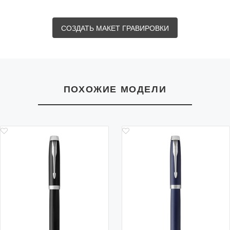
после 20:30
18:00 *
Фирменный футляр делает Parker IM Metal Black GT
готовым презентом в универсальном деловом стиле.
* более точное время согласовывается с курьером
СОЗДАТЬ МАКЕТ ГРАВИРОВКИ
после оформления заказа
Сроки и стоимость доставки по Московской
области ( за МКАД ):
Сроки и стоимость доставки зависят от выбранного
ПОХОЖИЕ МОДЕЛИ
способа
Способ
Стоимость
Сроки доставки
доставки
доставки
Курьером из
доставим сегодня при
от 600 рублей
Москвы
заказе до 13:00
Курьерской
от 500 р.*
1-3 рабочих дней
службой
* более точное время и стоимость согласовывается с
менеджером после оформления заказа
Самовывоз