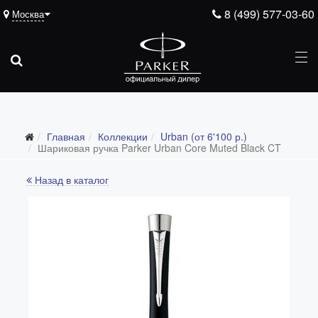
8 (499) 577-03-60
Москва
Главная
Коллекции
Urban (от 6'100 р.)
Все коллекции
Шариковая ручка Parker Urban Core Muted Black CT
Duofold (от 66'316 р.)
Назад в каталог
Ingenuity (от 35'305 р.)
Sonnet (от 13'000 р.)
Parker 51 (от 14'600 р.)
Urban (от 6'100 р.)
IM (от 4'200 р.)
Jotter (от 2'200 р.)