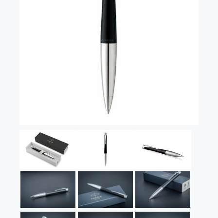
Vector (от 3'156 р.)