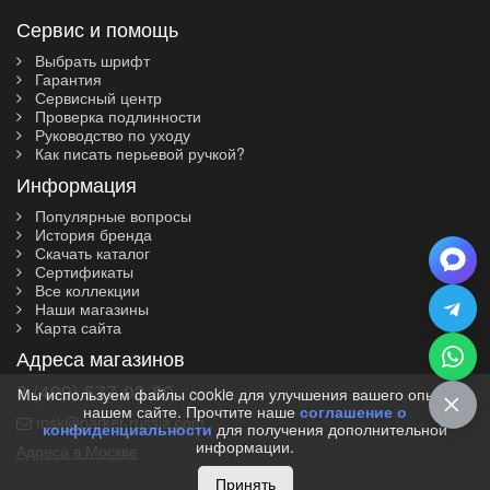
Сервис и помощь
Выбрать шрифт
Гарантия
Сервисный центр
Проверка подлинности
Руководство по уходу
Как писать перьевой ручкой?
Информация
Популярные вопросы
История бренда
Скачать каталог
Сертификаты
Все коллекции
Наши магазины
Карта сайта
Адреса магазинов
8 (499) 577-03-60
Мы используем файлы cookie для улучшения вашего опыта на
нашем сайте. Прочтите наше
соглашение о
msk@parker-russia.com
конфиденциальности
для получения дополнительной
информации.
Адреса в Москве
Принять