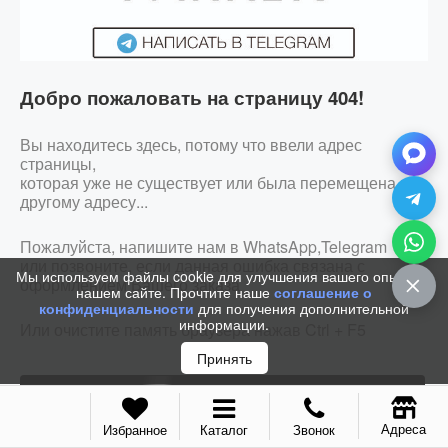
Добро пожаловать на страницу 404!
Вы находитесь здесь, потому что ввели адрес
страницы,
которая уже не существует или была перемещена по
другому адресу...
Пожалуйста, напишите нам в WhatsApp,Telegram
или позвоните, если данная ошибка связана с
Мы используем файлы cookie для улучшения вашего опыта на
оформлением Вашего заказа
нашем сайте. Прочтите наше
соглашение о
конфиденциальности
для получения дополнительной
информации.
Или очистите память браузера нажав Ctrl + F5
Принять
ЗАКАЗАТЬ ЗВОНОК
Адреса
Избранное
Каталог
Звонок