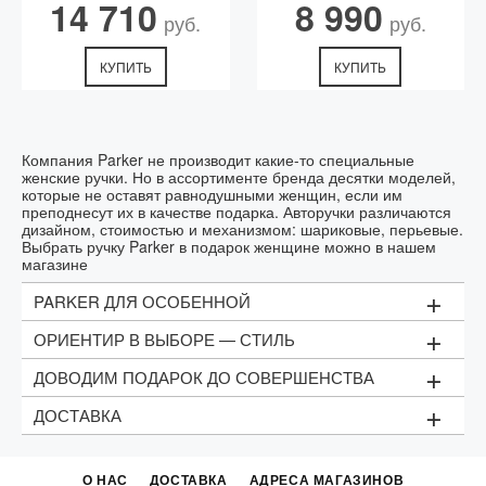
14 710
8 990
руб.
руб.
КУПИТЬ
КУПИТЬ
Компания Parker не производит какие-то специальные
женские ручки. Но в ассортименте бренда десятки моделей,
которые не оставят равнодушными женщин, если им
преподнесут их в качестве подарка. Авторучки различаются
дизайном, стоимостью и механизмом: шариковые, перьевые.
Выбрать ручку Parker в подарок женщине можно в нашем
магазине
+
PARKER ДЛЯ ОСОБЕННОЙ
+
ОРИЕНТИР В ВЫБОРЕ — СТИЛЬ
Большинство текстов сегодня пишутся на клавиатуре
компьютера, планшета. Но многие по-прежнему
+
предпочитают записывать идеи в простой и надежный
ДОВОДИМ ПОДАРОК ДО СОВЕРШЕНСТВА
Выбирая подарочные ручки для женщин, стоит
бумажный блокнот. Ручка Паркер, к любви к которой
ориентироваться на дизайн. Цветовой спектр широк:
+
признавались писатели, ученые и бизнесмены станет
лазурь, золото, перламутр. В некоторых моделях они
ДОСТАВКА
Определившись, какую подарочную ручку нужно купить
прекрасным подарком такой особенной женщине. Ее
комбинируются с блеском ювелирных элементов:
женщине, нужно продумать аксессуары. Наиболее
дизайн вдохновляет, а удобство письма дарит
золотых, серебряных. Некоторые дамы предпочитают
востребованы:
Доставляем ручки курьером Parker в Москве. Точное
удовольствие.
классику — чистый черный цвет корпуса. Классическое
время курьерской доставки можно узнать после
-Подарочный футляр. Пожирается в том же стиле, что
О НАС
ДОСТАВКА
АДРЕСА МАГАЗИНОВ
решение — перьевая ручка с золотым пером.