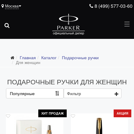
8 (499) 577-03-60
Москва
Подарочные ручки
Главная
Каталог
Подарочные ручки
Все подарочные ручки
Для женщин
Для мужчин
ПОДАРОЧНЫЕ РУЧКИ ДЛЯ ЖЕНЩИН
Для женщин
Для школьников и студентов
Популярные
Фильтр
Ежедневники
Ручки для гравировки
ХИТ ПРОДАЖ
АКЦИЯ
С золотым пером
Распродажа