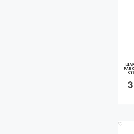
ШАР
PARK
ST
3