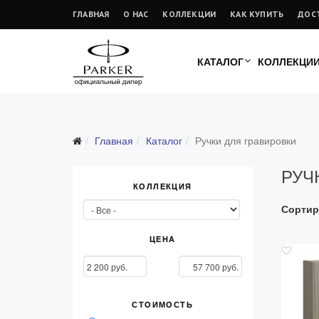
ГЛАВНАЯ
О НАС
КОЛЛЕКЦИИ
КАК КУПИТЬ
ДОС
КАТАЛОГ
КОЛЛЕКЦИ
Подарочные ручки
Главная
Каталог
Ручки для гравировки
Ежедневники
РУЧ
Ручки для гравировки
КОЛЛЕКЦИЯ
С золотым пером
Сортир
Распродажа
Аксессуары
ЦЕНА
Запчасти
Упаковка
СТОИМОСТЬ
Подарочные сертификаты