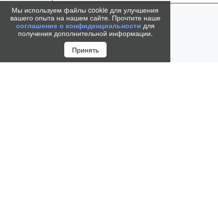
Мы используем файлы cookie для улучшения
вашего опыта на нашем сайте. Прочтите наше
соглашение о конфиденциальности
для
получения дополнительной информации.
Принять
Набор Parker IM Black GT (шариковая ручка + чехо
оригинальность и придаст памятность статусному 