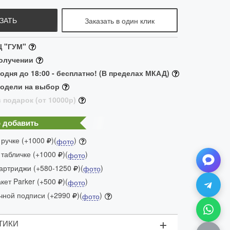
ЗАТЬ
Заказать в один клик
Ц "ГУМ"
получении
одня до 18:00 - бесплатно! (В пределах МКАД)
модели на выбор
 подарок (от 10000р)
 добавить
 ручке (+1000
)(
)
фото
 табличке (+1000
)(
)
фото
артриджи (+580-1250
)(
)
фото
ет Parker (+500
)(
)
фото
чной подписи (+2990
)(
)
фото
+
ТИКИ