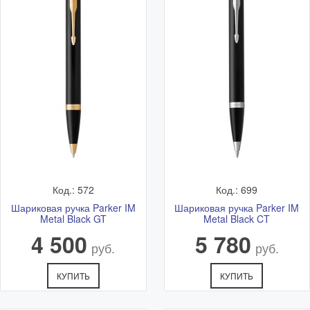
* более точное время и стоимость согласовывается с
менеджером после оформления заказа
Самовывоз
Самовывоз - бесплатно.
Адрес: Ветошный переулок 9, ТЦ "Никольский Пассаж",
1 этаж.
Подробная схема расположения и актуальный график
работы смотрите в разделе
Адреса магазинов
Код.: 572
Код.: 699
Шариковая ручка Parker IM
Шариковая ручка Parker IM
Metal Black GT
Metal Black CT
4 500
5 780
руб.
руб.
КУПИТЬ
КУПИТЬ