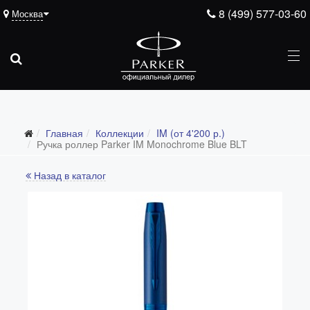
8 (499) 577-03-60
Москва
Главная
Коллекции
IM (от 4'200 р.)
Все коллекции
Ручка роллер Parker IM Monochrome Blue BLT
Duofold (от 66'316 р.)
Назад в каталог
Ingenuity (от 35'305 р.)
Sonnet (от 13'000 р.)
Parker 51 (от 14'600 р.)
Urban (от 6'100 р.)
IM (от 4'200 р.)
Jotter (от 2'200 р.)