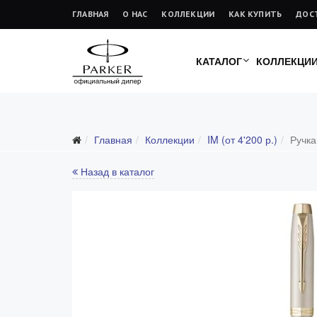
ГЛАВНАЯ
О НАС
КОЛЛЕКЦИИ
КАК КУПИТЬ
ДОС
КАТАЛОГ
КОЛЛЕКЦИ
Главная
Коллекции
IM (от 4'200 р.)
Ручка
Все коллекции
Duofold (от 66'316 р.)
Назад в каталог
Ingenuity (от 35'305 р.)
Sonnet (от 13'000 р.)
Parker 51 (от 14'600 р.)
Urban (от 6'100 р.)
IM (от 4'200 р.)
Jotter (от 2'200 р.)