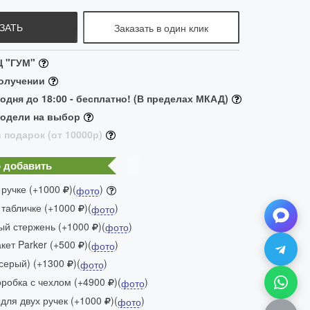
ЗАТЬ
Заказать в один клик
Ц "ГУМ"
получении
одня до 18:00 - бесплатно! (В пределах МКАД)
модели на выбор
 подарок (от 10000р)
 добавить
 ручке (+1000
)(
)
фото
 табличке (+1000
)(
)
фото
ый стержень (+1000
)(
)
фото
ет Parker (+500
)(
)
фото
(серый) (+1300
)(
)
фото
робка с чехлом (+4900
)(
)
фото
для двух ручек (+1000
)(
)
фото