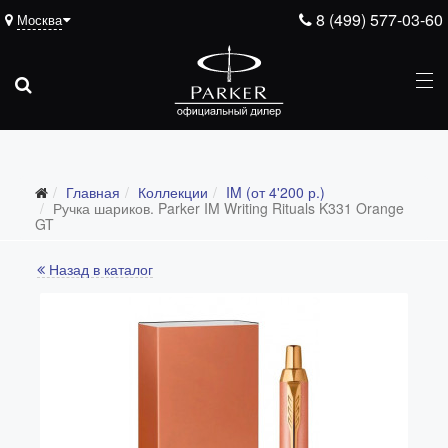
8 (499) 577-03-60
Москва
Главная
Коллекции
IM (от 4'200 р.)
Все коллекции
Ручка шариков. Parker IM Writing Rituals K331 Orange
GT
Duofold (от 66'316 р.)
Назад в каталог
Ingenuity (от 35'305 р.)
Sonnet (от 13'000 р.)
Parker 51 (от 14'600 р.)
Urban (от 6'100 р.)
IM (от 4'200 р.)
Jotter (от 2'200 р.)