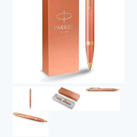
Vector (от 3'156 р.)